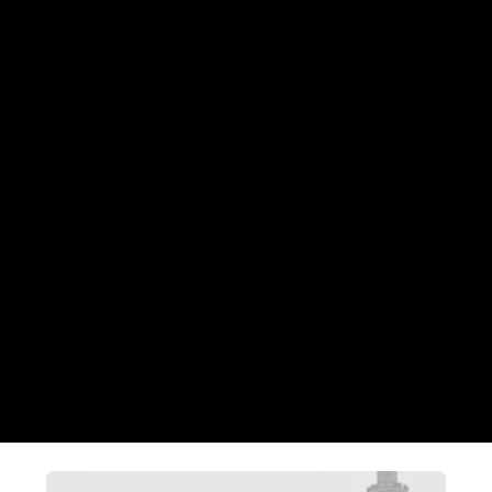
Londres, Paris &
Munich
Cybersécurité
2021
DÉCOUVREZ NOS AUTRES DESTINATIONS