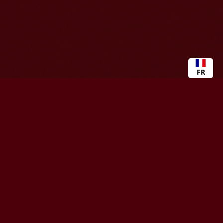
FR
CONTENUS
CARRIÈRES
rticles
Perspectives de carrière
apports
FinXplore
Alumni
Ressources