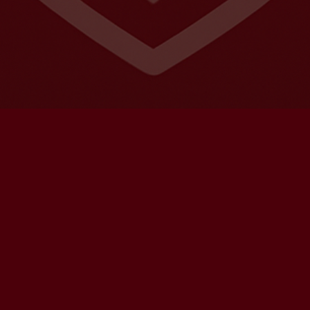
UVRIR
MISSIONS
ÉVÈNEMENTS
Mission 2025
Datathon
A
mmes-nous ?
Toutes les missions
Semaine PolyFinances
R
Calendrier
ité/ESG
s cohortes
o d’investissement
PARTENAIRES