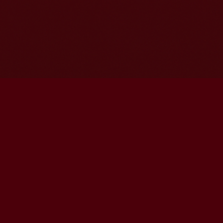
DÉCO
Accueil
Qui so
Équipe
Durabil
Archive
Portfoli